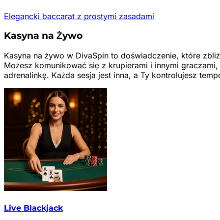
Elegancki baccarat z prostymi zasadami
Kasyna na Żywo
Kasyna na żywo w DivaSpin to doświadczenie, które zbli
Możesz komunikować się z krupierami i innymi graczami, t
adrenalinkę. Każda sesja jest inna, a Ty kontrolujesz tempo
Live Blackjack