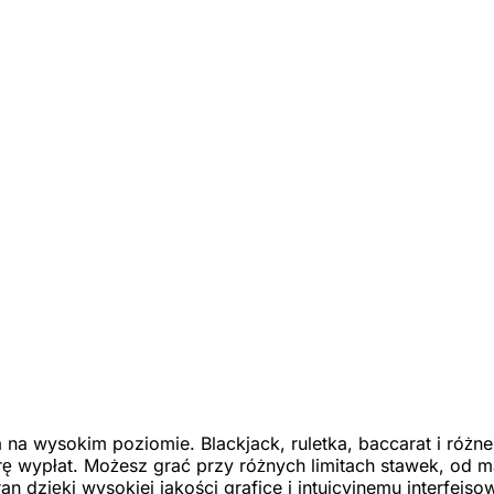
a wysokim poziomie. Blackjack, ruletka, baccarat i różne 
turę wypłat. Możesz grać przy różnych limitach stawek, od
 dzięki wysokiej jakości grafice i intuicyjnemu interfejsow