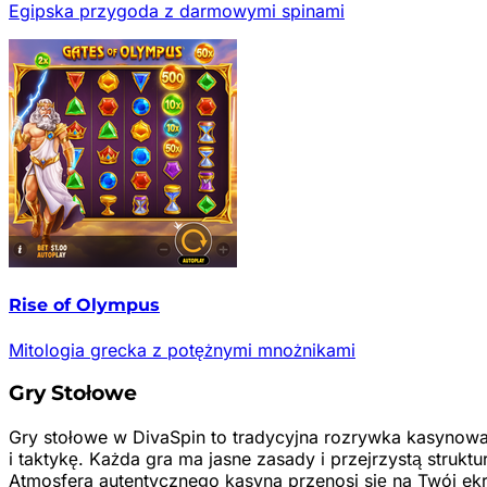
Egipska przygoda z darmowymi spinami
Rise of Olympus
Mitologia grecka z potężnymi mnożnikami
Gry Stołowe
Gry stołowe w DivaSpin to tradycyjna rozrywka kasynowa n
i taktykę. Każda gra ma jasne zasady i przejrzystą struk
Atmosfera autentycznego kasyna przenosi się na Twój ekran