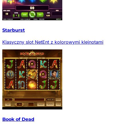
Starburst
Klasyczny slot NetEnt z kolorowymi klejnotami
Book of Dead